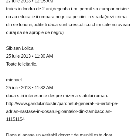
27 iulie 2013 • 12:15 AM
traies in londra de 2 ani,degeaba i-mi permit sa cumpar orisice
nu au educatie ii omoara negri ca pe ciini in strada(vezi crima
din se londrei,politisti daca sunt crescuti cu chimicale nu aveau
curaj sa se apropie de negru)
Sibisan Lolica
25 iulie 2013 • 11:30 AM
Toate felicitarile.
michael
25 iulie 2013 • 11:32 AM
doua stiri interesante despre mizeria statului roman.
http://www.gandul.info/stiri/parchetul-general-l-a-iertat-pe-
adrian-nastase-in-dosarul-gloantelor-din-zambaccian-
11151154
Daca ai acasa un veritabil depozit de munitii este doar