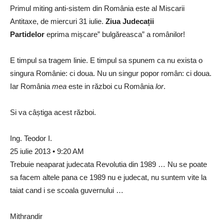
Primul miting anti-sistem din România este al Miscarii
Antitaxe, de miercuri 31 iulie.
Ziua Judecații
Partidelor
eprima mișcare” bulgăreasca” a românilor!
E timpul sa tragem linie. E timpul sa spunem ca nu exista o
singura Românie: ci doua. Nu un singur popor român: ci doua.
Iar România
mea
este in război cu România
lor
.
Si va câștiga acest război.
Ing. Teodor I.
25 iulie 2013 • 9:20 AM
Trebuie neaparat judecata Revolutia din 1989 … Nu se poate
sa facem altele pana ce 1989 nu e judecat, nu suntem vite la
taiat cand i se scoala guvernului …
Mithrandir