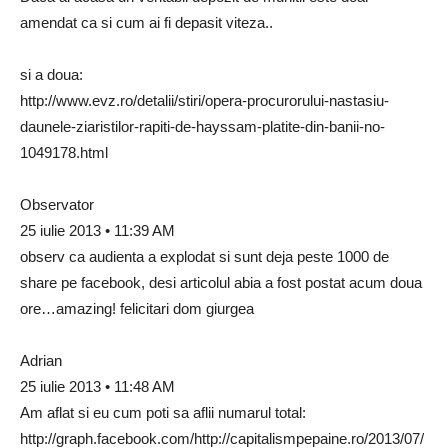
amendat ca si cum ai fi depasit viteza..
si a doua:
http://www.evz.ro/detalii/stiri/opera-procurorului-nastasiu-
daunele-ziaristilor-rapiti-de-hayssam-platite-din-banii-no-
1049178.html
Observator
25 iulie 2013 • 11:39 AM
observ ca audienta a explodat si sunt deja peste 1000 de
share pe facebook, desi articolul abia a fost postat acum doua
ore…amazing! felicitari dom giurgea
Adrian
25 iulie 2013 • 11:48 AM
Am aflat si eu cum poti sa aflii numarul total:
http://graph.facebook.com/http://capitalismpepaine.ro/2013/07/