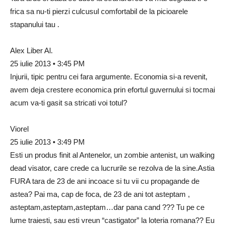
frica sa nu-ti pierzi culcusul comfortabil de la picioarele
stapanului tau .
Alex Liber Al.
25 iulie 2013 • 3:45 PM
Injurii, tipic pentru cei fara argumente. Economia si-a revenit,
avem deja crestere economica prin efortul guvernului si tocmai
acum va-ti gasit sa stricati voi totul?
Viorel
25 iulie 2013 • 3:49 PM
Esti un produs finit al Antenelor, un zombie antenist, un walking
dead visator, care crede ca lucrurile se rezolva de la sine.Astia
FURA tara de 23 de ani incoace si tu vii cu propagande de
astea? Pai ma, cap de foca, de 23 de ani tot asteptam ,
asteptam,asteptam,asteptam…dar pana cand ??? Tu pe ce
lume traiesti, sau esti vreun “castigator” la loteria romana?? Eu