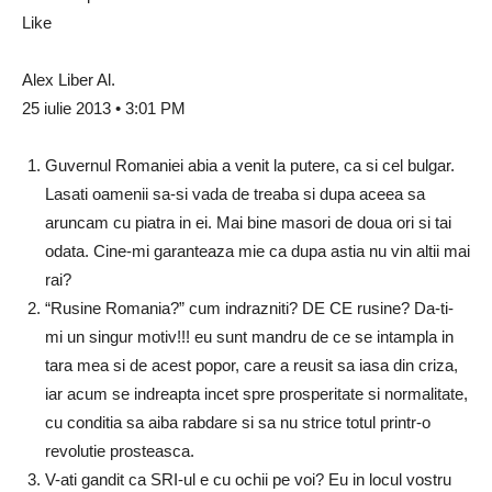
Like
Alex Liber Al.
25 iulie 2013 • 3:01 PM
Guvernul Romaniei abia a venit la putere, ca si cel bulgar.
Lasati oamenii sa-si vada de treaba si dupa aceea sa
aruncam cu piatra in ei. Mai bine masori de doua ori si tai
odata. Cine-mi garanteaza mie ca dupa astia nu vin altii mai
rai?
“Rusine Romania?” cum indrazniti? DE CE rusine? Da-ti-
mi un singur motiv!!! eu sunt mandru de ce se intampla in
tara mea si de acest popor, care a reusit sa iasa din criza,
iar acum se indreapta incet spre prosperitate si normalitate,
cu conditia sa aiba rabdare si sa nu strice totul printr-o
revolutie prosteasca.
V-ati gandit ca SRI-ul e cu ochii pe voi? Eu in locul vostru