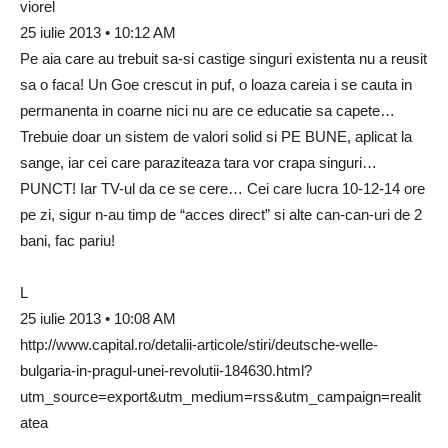
viorel
25 iulie 2013 • 10:12 AM
Pe aia care au trebuit sa-si castige singuri existenta nu a reusit
sa o faca! Un Goe crescut in puf, o loaza careia i se cauta in
permanenta in coarne nici nu are ce educatie sa capete…
Trebuie doar un sistem de valori solid si PE BUNE, aplicat la
sange, iar cei care paraziteaza tara vor crapa singuri…
PUNCT! Iar TV-ul da ce se cere… Cei care lucra 10-12-14 ore
pe zi, sigur n-au timp de “acces direct” si alte can-can-uri de 2
bani, fac pariu!
L
25 iulie 2013 • 10:08 AM
http://www.capital.ro/detalii-articole/stiri/deutsche-welle-
bulgaria-in-pragul-unei-revolutii-184630.html?
utm_source=export&utm_medium=rss&utm_campaign=realit
atea