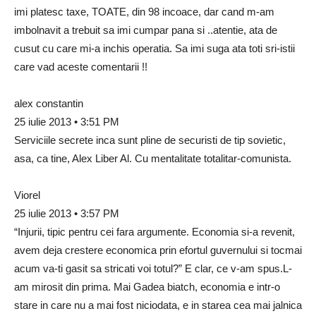
imi platesc taxe, TOATE, din 98 incoace, dar cand m-am
imbolnavit a trebuit sa imi cumpar pana si ..atentie, ata de
cusut cu care mi-a inchis operatia. Sa imi suga ata toti sri-istii
care vad aceste comentarii !!
alex constantin
25 iulie 2013 • 3:51 PM
Serviciile secrete inca sunt pline de securisti de tip sovietic,
asa, ca tine, Alex Liber Al. Cu mentalitate totalitar-comunista.
Viorel
25 iulie 2013 • 3:57 PM
“Injurii, tipic pentru cei fara argumente. Economia si-a revenit,
avem deja crestere economica prin efortul guvernului si tocmai
acum va-ti gasit sa stricati voi totul?” E clar, ce v-am spus.L-
am mirosit din prima. Mai Gadea biatch, economia e intr-o
stare in care nu a mai fost niciodata, e in starea cea mai jalnica