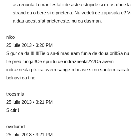
as renunta la manifestatii de astea stupide si m-as duce la
strand cu o bere si o prietena. Nu vedeti ce zapusala e? V-
a dau acest sfat prieteneste, nu ca dusman.
niko
25 iulie 2013 • 3:20 PM
Sigur ca da!!!!!!!!Tie o sa-ti masuram funia de doua ori!!Sa nu
fie prea lunga!!Ce spui tu de indrazneala???Da avem
indrazneala ptr. ca avem sange-n boase si nu santem cacati
bolnavi ca tine.
troesmis
25 iulie 2013 • 3:21 PM
Sictir !
ovidiumd
25 iulie 2013 • 3:21 PM