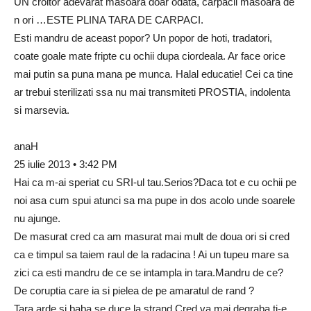
UN croitor adevarat masoara doar odata, carpacii masoara de
n ori …ESTE PLINA TARA DE CARPACI.
Esti mandru de aceast popor? Un popor de hoti, tradatori,
coate goale mate fripte cu ochii dupa ciordeala. Ar face orice
mai putin sa puna mana pe munca. Halal educatie! Cei ca tine
ar trebui sterilizati ssa nu mai transmiteti PROSTIA, indolenta
si marsevia.
anaH
25 iulie 2013 • 3:42 PM
Hai ca m-ai speriat cu SRI-ul tau.Serios?Daca tot e cu ochii pe
noi asa cum spui atunci sa ma pupe in dos acolo unde soarele
nu ajunge.
De masurat cred ca am masurat mai mult de doua ori si cred
ca e timpul sa taiem raul de la radacina ! Ai un tupeu mare sa
zici ca esti mandru de ce se intampla in tara.Mandru de ce?
De coruptia care ia si pielea de pe amaratul de rand ?
Tara arde si baba se duce la strand.Cred va mai degraba ti-e