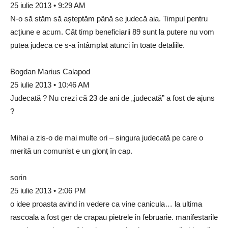
25 iulie 2013 • 9:29 AM
N-o să stăm să așteptăm până se judecă aia. Timpul pentru
acțiune e acum. Cât timp beneficiarii 89 sunt la putere nu vom
putea judeca ce s-a întâmplat atunci în toate detaliile.
Bogdan Marius Calapod
25 iulie 2013 • 10:46 AM
Judecată ? Nu crezi că 23 de ani de „judecată” a fost de ajuns
?
Mihai a zis-o de mai multe ori – singura judecată pe care o
merită un comunist e un glonț în cap.
sorin
25 iulie 2013 • 2:06 PM
o idee proasta avind in vedere ca vine canicula… la ultima
rascoala a fost ger de crapau pietrele in februarie. manifestarile