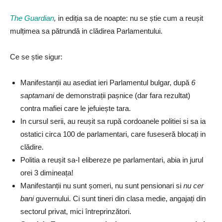
The Guardian
,
in ediția sa de noapte: nu se știe cum a reușit
mulțimea sa pătrundă in clădirea Parlamentului.
Ce se știe sigur:
Manifestanții au asediat ieri Parlamentul bulgar, după
6
saptamani
de demonstrații pașnice (dar fara rezultat)
contra mafiei care le jefuiește tara.
In cursul serii, au reușit sa rupă cordoanele politiei si sa ia
ostatici circa 100 de parlamentari, care fuseseră blocați in
clădire.
Politia a reușit sa-I elibereze pe parlamentari, abia in jurul
orei 3 dimineața!
Manifestanții nu sunt șomeri, nu sunt pensionari si
nu cer
bani
guvernului. Ci sunt tineri din clasa medie, angajați din
sectorul privat, mici întreprinzători.