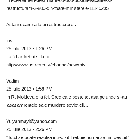
mii-de-oameni-desfiintam-60-000-posturi-vacante-si-
restructuram-2-800-din-toate-ministerele-11149295
Asta inseamna la ei restructurare…
Iosif
25 iulie 2013 • 1:26 PM
La fel ar trebui si la noi!
http://www.ustream.tv/channel/newsbtv
Vadim
25 iulie 2013 • 1:58 PM
In R. Moldova e la fel. Cred ca e peste tot asa pe unde si-au
lasat amrentele sale murdare sovieticii….
Yulyanmayl@yahoo.com
25 iulie 2013 • 2:26 PM
“Totul se poate rezolva intr-o zi! Trebuie numai sa fim destui!”