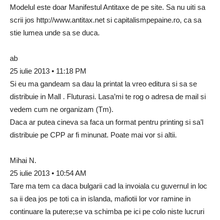
Modelul este doar Manifestul Antitaxe de pe site. Sa nu uiti sa
scrii jos http://www.antitax.net si capitalismpepaine.ro, ca sa
stie lumea unde sa se duca.
ab
25 iulie 2013 • 11:18 PM
Si eu ma gandeam sa dau la printat la vreo editura si sa se
distribuie in Mall . Fluturasi. Lasa’mi te rog o adresa de mail si
vedem cum ne organizam (Tm).
Daca ar putea cineva sa faca un format pentru printing si sa’l
distribuie pe CPP ar fi minunat. Poate mai vor si altii.
Mihai N.
25 iulie 2013 • 10:54 AM
Tare ma tem ca daca bulgarii cad la invoiala cu guvernul in loc
sa ii dea jos pe toti ca in islanda, mafiotii lor vor ramine in
continuare la putere;se va schimba pe ici pe colo niste lucruri