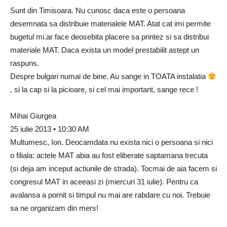
Sunt din Timisoara. Nu cunosc daca este o persoana
desemnata sa distribuie materialele MAT. Atat cat imi permite
bugetul mi.ar face deosebita placere sa printez si sa distribui
materiale MAT. Daca exista un model prestabilit astept un
raspuns.
Despre bulgari numai de bine. Au sange in TOATA instalatia
, si la cap si la picioare, si cel mai important, sange rece !
Mihai Giurgea
25 iulie 2013 • 10:30 AM
Multumesc, Ion. Deocamdata nu exista nici o persoana si nici
o filiala: actele MAT abia au fost eliberate saptamana trecuta
(si deja am inceput actiunile de strada). Tocmai de aia facem si
congresul MAT in aceeasi zi (miercuri 31 iulie). Pentru ca
avalansa a pornit si timpul nu mai are rabdare cu noi. Trebuie
sa ne organizam din mers!