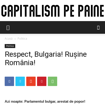
Capitalism
Acasă
Politica
Politica
pe
Respect, Bulgaria! Rușine
România!
paine
Azi noapte: Parlamentul bulgar, arestat de popor!