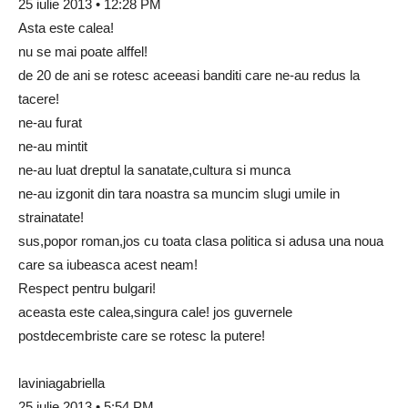
25 iulie 2013 • 12:28 PM
Asta este calea!
nu se mai poate alffel!
de 20 de ani se rotesc aceeasi banditi care ne-au redus la
tacere!
ne-au furat
ne-au mintit
ne-au luat dreptul la sanatate,cultura si munca
ne-au izgonit din tara noastra sa muncim slugi umile in
strainatate!
sus,popor roman,jos cu toata clasa politica si adusa una noua
care sa iubeasca acest neam!
Respect pentru bulgari!
aceasta este calea,singura cale! jos guvernele
postdecembriste care se rotesc la putere!
laviniagabriella
25 iulie 2013 • 5:54 PM