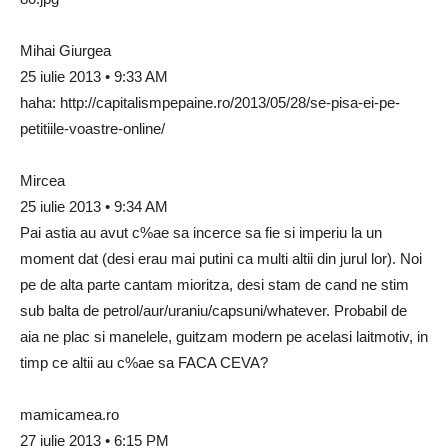
Mihai Giurgea
25 iulie 2013 • 9:33 AM
haha: http://capitalismpepaine.ro/2013/05/28/se-pisa-ei-pe-
petitiile-voastre-online/
Mircea
25 iulie 2013 • 9:34 AM
Pai astia au avut c%ae sa incerce sa fie si imperiu la un
moment dat (desi erau mai putini ca multi altii din jurul lor). Noi
pe de alta parte cantam mioritza, desi stam de cand ne stim
sub balta de petrol/aur/uraniu/capsuni/whatever. Probabil de
aia ne plac si manelele, guitzam modern pe acelasi laitmotiv, in
timp ce altii au c%ae sa FACA CEVA?
mamicamea.ro
27 iulie 2013 • 6:15 PM