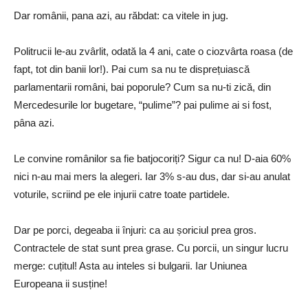
Dar românii, pana azi, au răbdat: ca vitele in jug.
Politrucii le-au zvârlit, odată la 4 ani, cate o ciozvârta roasa (de
fapt, tot din banii lor!). Pai cum sa nu te disprețuiască
parlamentarii români, bai poporule? Cum sa nu-ti zică, din
Mercedesurile lor bugetare, “pulime”? pai pulime ai si fost,
pâna azi.
Le convine românilor sa fie batjocoriți? Sigur ca nu! D-aia 60%
nici n-au mai mers la alegeri. Iar 3% s-au dus, dar si-au anulat
voturile, scriind pe ele injurii catre toate partidele.
Dar pe porci, degeaba ii înjuri: ca au șoriciul prea gros.
Contractele de stat sunt prea grase. Cu porcii, un singur lucru
merge: cuțitul! Asta au inteles si bulgarii. Iar Uniunea
Europeana ii susține!