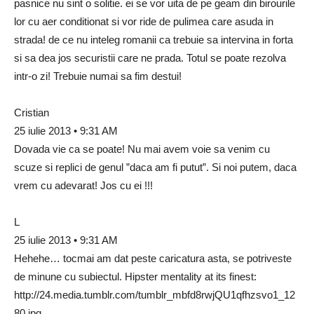
pasnice nu sint o solitie. ei se vor uita de pe geam din birourile
lor cu aer conditionat si vor ride de pulimea care asuda in
strada! de ce nu inteleg romanii ca trebuie sa intervina in forta
si sa dea jos securistii care ne prada. Totul se poate rezolva
intr-o zi! Trebuie numai sa fim destui!
Cristian
25 iulie 2013 • 9:31 AM
Dovada vie ca se poate! Nu mai avem voie sa venim cu
scuze si replici de genul ”daca am fi putut”. Si noi putem, daca
vrem cu adevarat! Jos cu ei !!!
L
25 iulie 2013 • 9:31 AM
Hehehe… tocmai am dat peste caricatura asta, se potriveste
de minune cu subiectul. Hipster mentality at its finest:
http://24.media.tumblr.com/tumblr_mbfd8rwjQU1qfhzsvo1_12
80.jpg