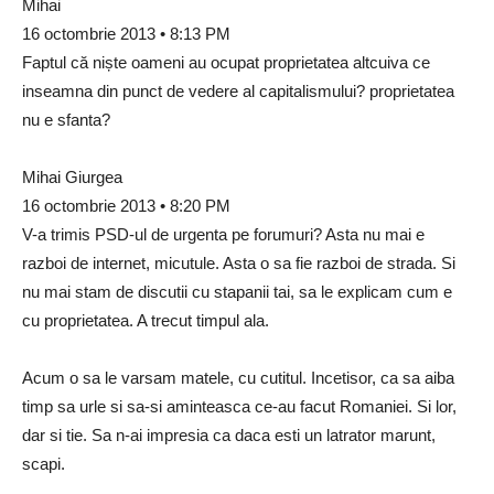
Mihai
16 octombrie 2013 • 8:13 PM
Faptul că niște oameni au ocupat proprietatea altcuiva ce
inseamna din punct de vedere al capitalismului? proprietatea
nu e sfanta?
Mihai Giurgea
16 octombrie 2013 • 8:20 PM
V-a trimis PSD-ul de urgenta pe forumuri? Asta nu mai e
razboi de internet, micutule. Asta o sa fie razboi de strada. Si
nu mai stam de discutii cu stapanii tai, sa le explicam cum e
cu proprietatea. A trecut timpul ala.
Acum o sa le varsam matele, cu cutitul. Incetisor, ca sa aiba
timp sa urle si sa-si aminteasca ce-au facut Romaniei. Si lor,
dar si tie. Sa n-ai impresia ca daca esti un latrator marunt,
scapi.