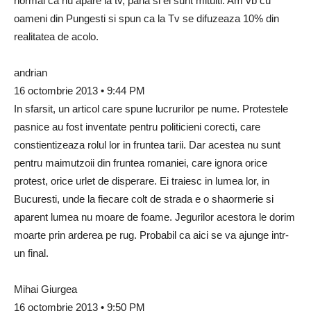
normal ca nu apare la tv, pana si ei sunt mituiti. Am vb cu
oameni din Pungesti si spun ca la Tv se difuzeaza 10% din
realitatea de acolo.
andrian
16 octombrie 2013 • 9:44 PM
In sfarsit, un articol care spune lucrurilor pe nume. Protestele
pasnice au fost inventate pentru politicieni corecti, care
constientizeaza rolul lor in fruntea tarii. Dar acestea nu sunt
pentru maimutzoii din fruntea romaniei, care ignora orice
protest, orice urlet de disperare. Ei traiesc in lumea lor, in
Bucuresti, unde la fiecare colt de strada e o shaormerie si
aparent lumea nu moare de foame. Jegurilor acestora le dorim
moarte prin arderea pe rug. Probabil ca aici se va ajunge intr-
un final.
Mihai Giurgea
16 octombrie 2013 • 9:50 PM