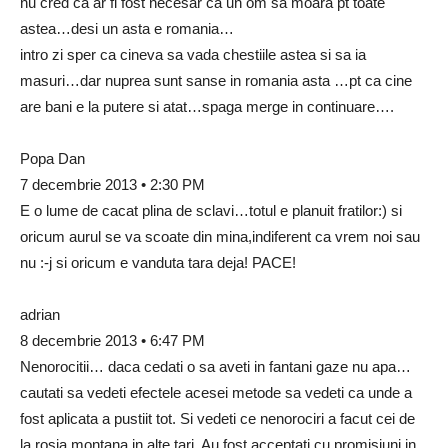
nu cred ca ar fi fost necesar ca un om sa moara pt toate
astea…desi un asta e romania…
intro zi sper ca cineva sa vada chestiile astea si sa ia
masuri…dar nuprea sunt sanse in romania asta …pt ca cine
are bani e la putere si atat…spaga merge in continuare….
Popa Dan
7 decembrie 2013 • 2:30 PM
E o lume de cacat plina de sclavi…totul e planuit fratilor:) si
oricum aurul se va scoate din mina,indiferent ca vrem noi sau
nu :-j si oricum e vanduta tara deja! PACE!
adrian
8 decembrie 2013 • 6:47 PM
Nenorocitii… daca cedati o sa aveti in fantani gaze nu apa…
cautati sa vedeti efectele acesei metode sa vedeti ca unde a
fost aplicata a pustiit tot. Si vedeti ce nenorociri a facut cei de
la rosia montana in alte tari. Au fost acceptati cu promisiuni in