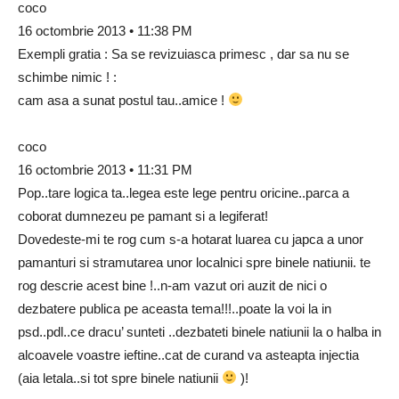
coco
16 octombrie 2013 • 11:38 PM
Exempli gratia : Sa se revizuiasca primesc , dar sa nu se
schimbe nimic ! :
cam asa a sunat postul tau..amice !
coco
16 octombrie 2013 • 11:31 PM
Pop..tare logica ta..legea este lege pentru oricine..parca a
coborat dumnezeu pe pamant si a legiferat!
Dovedeste-mi te rog cum s-a hotarat luarea cu japca a unor
pamanturi si stramutarea unor localnici spre binele natiunii. te
rog descrie acest bine !..n-am vazut ori auzit de nici o
dezbatere publica pe aceasta tema!!!..poate la voi la in
psd..pdl..ce dracu’ sunteti ..dezbateti binele natiunii la o halba in
alcoavele voastre ieftine..cat de curand va asteapta injectia
(aia letala..si tot spre binele natiunii
)!