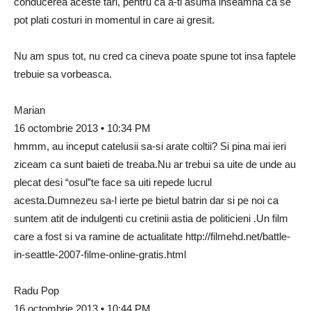
conducerea aceste tari, pentru ca a-ti asuma inseamna ca se
pot plati costuri in momentul in care ai gresit.
Nu am spus tot, nu cred ca cineva poate spune tot insa faptele
trebuie sa vorbeasca.
Marian
16 octombrie 2013 • 10:34 PM
hmmm, au inceput catelusii sa-si arate coltii? Si pina mai ieri
ziceam ca sunt baieti de treaba.Nu ar trebui sa uite de unde au
plecat desi “osul”te face sa uiti repede lucrul
acesta.Dumnezeu sa-l ierte pe bietul batrin dar si pe noi ca
suntem atit de indulgenti cu cretinii astia de politicieni .Un film
care a fost si va ramine de actualitate http://filmehd.net/battle-
in-seattle-2007-filme-online-gratis.html
Radu Pop
16 octombrie 2013 • 10:44 PM