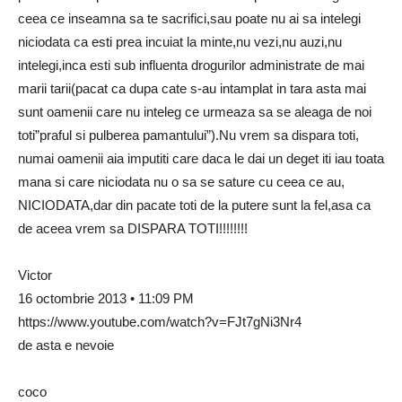
ceea ce inseamna sa te sacrifici,sau poate nu ai sa intelegi
niciodata ca esti prea incuiat la minte,nu vezi,nu auzi,nu
intelegi,inca esti sub influenta drogurilor administrate de mai
marii tarii(pacat ca dupa cate s-au intamplat in tara asta mai
sunt oamenii care nu inteleg ce urmeaza sa se aleaga de noi
toti”praful si pulberea pamantului”).Nu vrem sa dispara toti,
numai oamenii aia imputiti care daca le dai un deget iti iau toata
mana si care niciodata nu o sa se sature cu ceea ce au,
NICIODATA,dar din pacate toti de la putere sunt la fel,asa ca
de aceea vrem sa DISPARA TOTI!!!!!!!!
Victor
16 octombrie 2013 • 11:09 PM
https://www.youtube.com/watch?v=FJt7gNi3Nr4
de asta e nevoie
coco