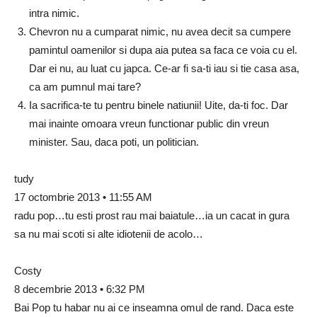
intra nimic.
Chevron nu a cumparat nimic, nu avea decit sa cumpere
pamintul oamenilor si dupa aia putea sa faca ce voia cu el.
Dar ei nu, au luat cu japca. Ce-ar fi sa-ti iau si tie casa asa,
ca am pumnul mai tare?
Ia sacrifica-te tu pentru binele natiunii! Uite, da-ti foc. Dar
mai inainte omoara vreun functionar public din vreun
minister. Sau, daca poti, un politician.
tudy
17 octombrie 2013 • 11:55 AM
radu pop…tu esti prost rau mai baiatule…ia un cacat in gura
sa nu mai scoti si alte idiotenii de acolo…
Costy
8 decembrie 2013 • 6:32 PM
Bai Pop tu habar nu ai ce inseamna omul de rand. Daca este