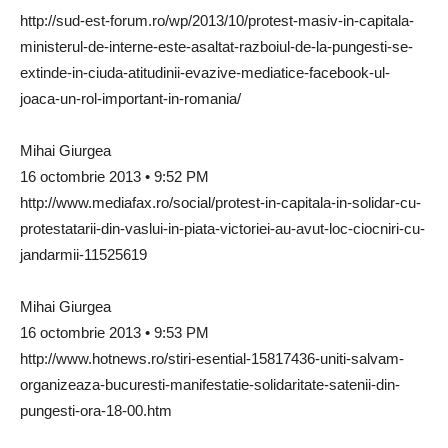
http://sud-est-forum.ro/wp/2013/10/protest-masiv-in-capitala-
ministerul-de-interne-este-asaltat-razboiul-de-la-pungesti-se-
extinde-in-ciuda-atitudinii-evazive-mediatice-facebook-ul-
joaca-un-rol-important-in-romania/
Mihai Giurgea
16 octombrie 2013 • 9:52 PM
http://www.mediafax.ro/social/protest-in-capitala-in-solidar-cu-
protestatarii-din-vaslui-in-piata-victoriei-au-avut-loc-ciocniri-cu-
jandarmii-11525619
Mihai Giurgea
16 octombrie 2013 • 9:53 PM
http://www.hotnews.ro/stiri-esential-15817436-uniti-salvam-
organizeaza-bucuresti-manifestatie-solidaritate-satenii-din-
pungesti-ora-18-00.htm