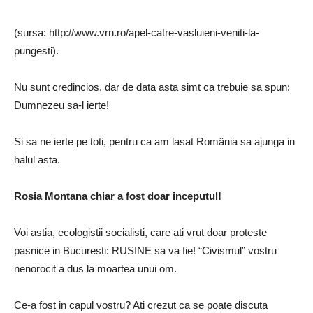
(sursa: http://www.vrn.ro/apel-catre-vasluieni-veniti-la-
pungesti).
Nu sunt credincios, dar de data asta simt ca trebuie sa spun:
Dumnezeu sa-l ierte!
Si sa ne ierte pe toti, pentru ca am lasat România sa ajunga in
halul asta.
Rosia Montana chiar a fost doar inceputul!
Voi astia, ecologistii socialisti, care ati vrut doar proteste
pasnice in Bucuresti: RUSINE sa va fie! “Civismul” vostru
nenorocit a dus la moartea unui om.
Ce-a fost in capul vostru? Ati crezut ca se poate discuta