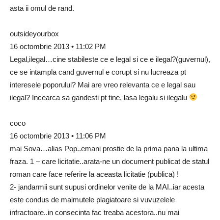
asta ii omul de rand.
outsideyourbox
16 octombrie 2013 • 11:02 PM
Legal,ilegal…cine stabileste ce e legal si ce e ilegal?(guvernul),
ce se intampla cand guvernul e corupt si nu lucreaza pt
interesele poporului? Mai are vreo relevanta ce e legal sau
ilegal? Incearca sa gandesti pt tine, lasa legalu si ilegalu
coco
16 octombrie 2013 • 11:06 PM
mai Sova…alias Pop..emani prostie de la prima pana la ultima
fraza. 1 – care licitatie..arata-ne un document publicat de statul
roman care face referire la aceasta licitatie (publica) !
2- jandarmii sunt supusi ordinelor venite de la MAI..iar acesta
este condus de maimutele plagiatoare si vuvuzelele
infractoare..in consecinta fac treaba acestora..nu mai