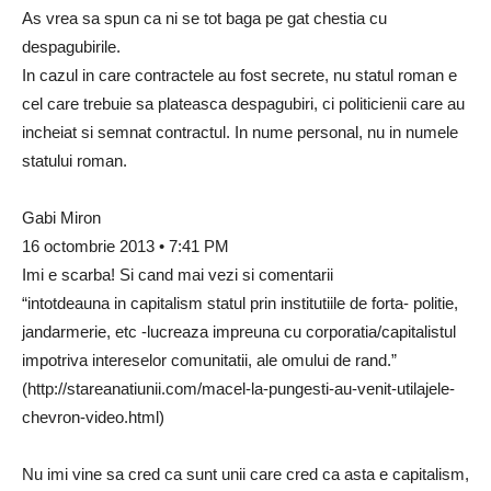
As vrea sa spun ca ni se tot baga pe gat chestia cu
despagubirile.
In cazul in care contractele au fost secrete, nu statul roman e
cel care trebuie sa plateasca despagubiri, ci politicienii care au
incheiat si semnat contractul. In nume personal, nu in numele
statului roman.
Gabi Miron
16 octombrie 2013 • 7:41 PM
Imi e scarba! Si cand mai vezi si comentarii
“intotdeauna in capitalism statul prin institutiile de forta- politie,
jandarmerie, etc -lucreaza impreuna cu corporatia/capitalistul
impotriva intereselor comunitatii, ale omului de rand.”
(http://stareanatiunii.com/macel-la-pungesti-au-venit-utilajele-
chevron-video.html)
Nu imi vine sa cred ca sunt unii care cred ca asta e capitalism,