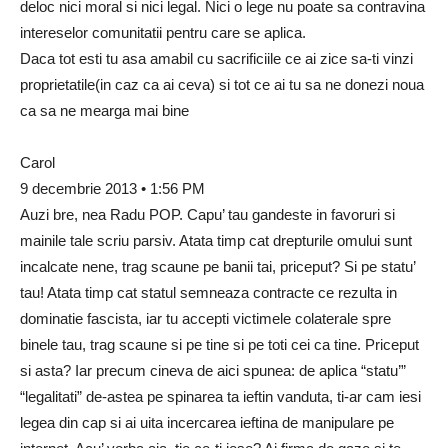
deloc nici moral si nici legal. Nici o lege nu poate sa contravina
intereselor comunitatii pentru care se aplica.
Daca tot esti tu asa amabil cu sacrificiile ce ai zice sa-ti vinzi
proprietatile(in caz ca ai ceva) si tot ce ai tu sa ne donezi noua
ca sa ne mearga mai bine
Carol
9 decembrie 2013 • 1:56 PM
Auzi bre, nea Radu POP. Capu’ tau gandeste in favoruri si
mainile tale scriu parsiv. Atata timp cat drepturile omului sunt
incalcate nene, trag scaune pe banii tai, priceput? Si pe statu’
tau! Atata timp cat statul semneaza contracte ce rezulta in
dominatie fascista, iar tu accepti victimele colaterale spre
binele tau, trag scaune si pe tine si pe toti cei ca tine. Priceput
si asta? Iar precum cineva de aici spunea: de aplica “statu’”
“legalitati” de-astea pe spinarea ta ieftin vanduta, ti-ar cam iesi
legea din cap si ai uita incercarea ieftina de manipulare pe