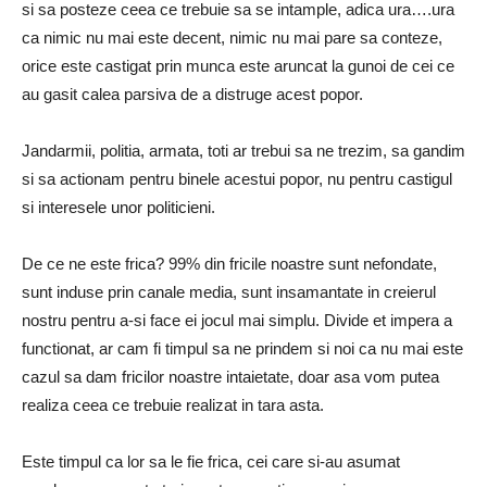
si sa posteze ceea ce trebuie sa se intample, adica ura….ura
ca nimic nu mai este decent, nimic nu mai pare sa conteze,
orice este castigat prin munca este aruncat la gunoi de cei ce
au gasit calea parsiva de a distruge acest popor.
Jandarmii, politia, armata, toti ar trebui sa ne trezim, sa gandim
si sa actionam pentru binele acestui popor, nu pentru castigul
si interesele unor politicieni.
De ce ne este frica? 99% din fricile noastre sunt nefondate,
sunt induse prin canale media, sunt insamantate in creierul
nostru pentru a-si face ei jocul mai simplu. Divide et impera a
functionat, ar cam fi timpul sa ne prindem si noi ca nu mai este
cazul sa dam fricilor noastre intaietate, doar asa vom putea
realiza ceea ce trebuie realizat in tara asta.
Este timpul ca lor sa le fie frica, cei care si-au asumat