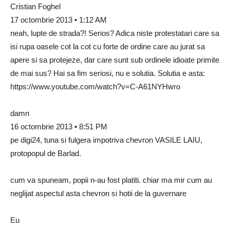
Cristian Foghel
17 octombrie 2013 • 1:12 AM
neah, lupte de strada?! Serios? Adica niste protestatari care sa
isi rupa oasele cot la cot cu forte de ordine care au jurat sa
apere si sa protejeze, dar care sunt sub ordinele idioate primite
de mai sus? Hai sa fim seriosi, nu e solutia. Solutia e asta:
https://www.youtube.com/watch?v=C-A61NYHwro
damn
16 octombrie 2013 • 8:51 PM
pe digi24, tuna si fulgera impotriva chevron VASILE LAIU,
protopopul de Barlad.
cum va spuneam, popii n-au fost platiti. chiar ma mir cum au
neglijat aspectul asta chevron si hotii de la guvernare
Eu