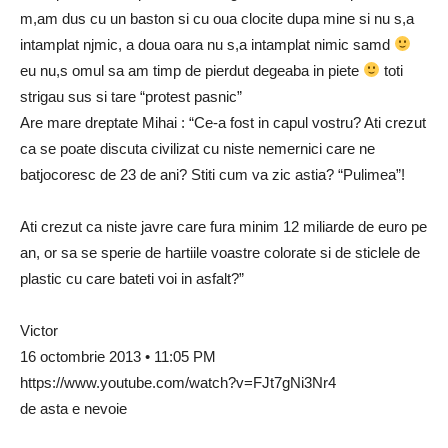
m,am dus cu un baston si cu oua clocite dupa mine si nu s,a
intamplat njmic, a doua oara nu s,a intamplat nimic samd
eu nu,s omul sa am timp de pierdut degeaba in piete
toti
strigau sus si tare “protest pasnic”
Are mare dreptate Mihai : “Ce-a fost in capul vostru? Ati crezut
ca se poate discuta civilizat cu niste nemernici care ne
batjocoresc de 23 de ani? Stiti cum va zic astia? “Pulimea”!
Ati crezut ca niste javre care fura minim 12 miliarde de euro pe
an, or sa se sperie de hartiile voastre colorate si de sticlele de
plastic cu care bateti voi in asfalt?”
Victor
16 octombrie 2013 • 11:05 PM
https://www.youtube.com/watch?v=FJt7gNi3Nr4
de asta e nevoie