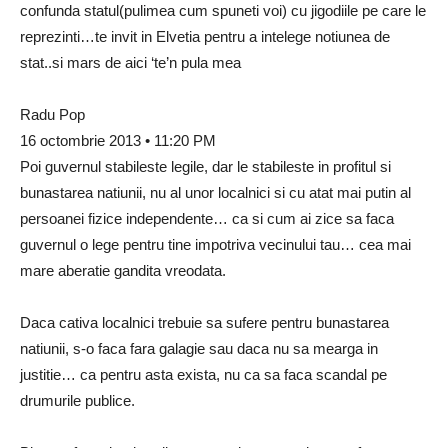
confunda statul(pulimea cum spuneti voi) cu jigodiile pe care le
reprezinti…te invit in Elvetia pentru a intelege notiunea de
stat..si mars de aici ‘te’n pula mea
Radu Pop
16 octombrie 2013 • 11:20 PM
Poi guvernul stabileste legile, dar le stabileste in profitul si
bunastarea natiunii, nu al unor localnici si cu atat mai putin al
persoanei fizice independente… ca si cum ai zice sa faca
guvernul o lege pentru tine impotriva vecinului tau… cea mai
mare aberatie gandita vreodata.
Daca cativa localnici trebuie sa sufere pentru bunastarea
natiunii, s-o faca fara galagie sau daca nu sa mearga in
justitie… ca pentru asta exista, nu ca sa faca scandal pe
drumurile publice.