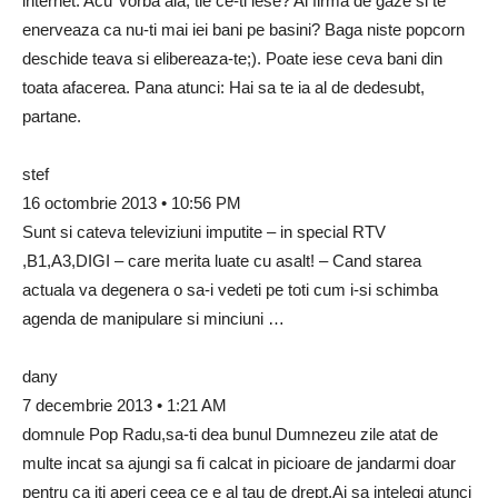
internet. Acu’ vorba aia, tie ce-ti iese? Ai firma de gaze si te
enerveaza ca nu-ti mai iei bani pe basini? Baga niste popcorn
deschide teava si elibereaza-te;). Poate iese ceva bani din
toata afacerea. Pana atunci: Hai sa te ia al de dedesubt,
partane.
stef
16 octombrie 2013 • 10:56 PM
Sunt si cateva televiziuni imputite – in special RTV
,B1,A3,DIGI – care merita luate cu asalt! – Cand starea
actuala va degenera o sa-i vedeti pe toti cum i-si schimba
agenda de manipulare si minciuni …
dany
7 decembrie 2013 • 1:21 AM
domnule Pop Radu,sa-ti dea bunul Dumnezeu zile atat de
multe incat sa ajungi sa fi calcat in picioare de jandarmi doar
pentru ca iti aperi ceea ce e al tau de drept.Ai sa intelegi atunci