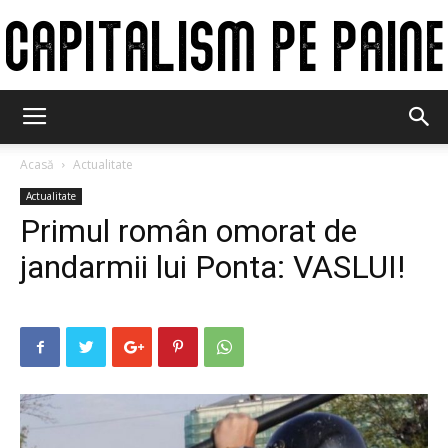
Capitalism
Acasă
Actualitate
Actualitate
pe
Primul român omorat de
jandarmii lui Ponta: VASLUI!
paine