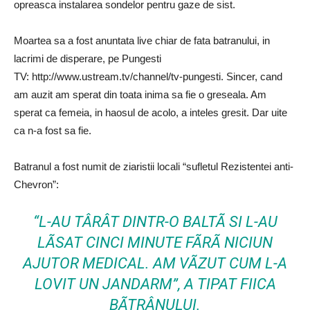
opreasca instalarea sondelor pentru gaze de sist.
Moartea sa a fost anuntata live chiar de fata batranului, in
lacrimi de disperare, pe Pungesti
TV: http://www.ustream.tv/channel/tv-pungesti. Sincer, cand
am auzit am sperat din toata inima sa fie o greseala. Am
sperat ca femeia, in haosul de acolo, a inteles gresit. Dar uite
ca n-a fost sa fie.
Batranul a fost numit de ziaristii locali “sufletul Rezistentei anti-
Chevron”:
“L-AU TÂRÂT DINTR-O BALTÃ SI L-AU
LÃSAT CINCI MINUTE FÃRÃ NICIUN
AJUTOR MEDICAL. AM VÃZUT CUM L-A
LOVIT UN JANDARM”, A TIPAT FIICA
BÃTRÂNULUI.