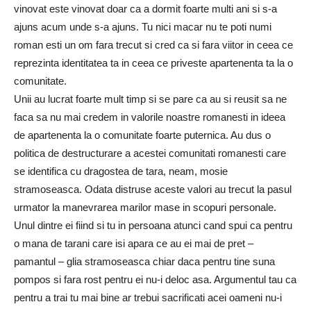
vinovat este vinovat doar ca a dormit foarte multi ani si s-a
ajuns acum unde s-a ajuns. Tu nici macar nu te poti numi
roman esti un om fara trecut si cred ca si fara viitor in ceea ce
reprezinta identitatea ta in ceea ce priveste apartenenta ta la o
comunitate.
Unii au lucrat foarte mult timp si se pare ca au si reusit sa ne
faca sa nu mai credem in valorile noastre romanesti in ideea
de apartenenta la o comunitate foarte puternica. Au dus o
politica de destructurare a acestei comunitati romanesti care
se identifica cu dragostea de tara, neam, mosie
stramoseasca. Odata distruse aceste valori au trecut la pasul
urmator la manevrarea marilor mase in scopuri personale.
Unul dintre ei fiind si tu in persoana atunci cand spui ca pentru
o mana de tarani care isi apara ce au ei mai de pret –
pamantul – glia stramoseasca chiar daca pentru tine suna
pompos si fara rost pentru ei nu-i deloc asa. Argumentul tau ca
pentru a trai tu mai bine ar trebui sacrificati acei oameni nu-i