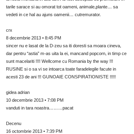
tarile sarace si au omorat tot oameni, animale,plante… sa
vedeti in ce hal au ajuns oamenii… cutremurator.
crx
8 decembrie 2013 • 8:45 PM
sincer nu e lasat de la D-zeu sa iti doresti sa moara cineva,
dar pentru “astia” m-as uita la ei, mancand popcorn, in timp ce
sunt macelariti !!!! Wellcome cu Romania by the way !!!
RUSINE si o sa vi se intoarca toate faradelegile facute in
acesti 23 de ani !!! GUNOAIE CONSPIRATIONISTE !!!!!
gidea adrian
10 decembrie 2013 • 7:08 PM
vanduti in tara noastra………pacat
Decenu
16 octombrie 2013 • 7:39 PM