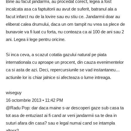
Bine au facut jandarmii, au procedat corect, legea a fost
incalcata asa ca faptuitorii au avut de suferit, batranul ala a
facut infarct nu de la lovire sau eu stiu ce. Jandarmii doar au
eliberat calea drumului, daca un om tampit nu vrea sa plece de
bunavoie va fi luat cu forta, nu conteaza ca ai 100 de ani sau 2
ani. Legea ii lege pentru oricine.
Si inca ceva, a scazut cotatia gazului natural pe piata
internationala cu aproape un procent, din cauza evenimentelor
ca si asta de azi. Deci, repercursiunile se vad instantaneu…
actiunile lor is chiar jalnice si afecteaza o lume intreaga.
wiseguy
16 octombrie 2013 • 11:42 PM
@Radu Pop: dar daca maine s-ar descoperi gaze sub casa ta
tot asa de entuziast ai fi cand ar veni jandarmii sa te dea in
suturi afara din casa? sau e legal numai cand se intampla
altora?