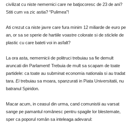
civilizat cu niste nemernici care ne batjocoresc de 23 de ani?
Stiti cum va zic astia? “Pulimea”!
Ati crezut ca niste javre care fura minim 12 miliarde de euro pe
an, or sa se sperie de hartiile voastre colorate si de sticlele de
plastic cu care bateti voi in asfalt?
La ora asta, nemernicii de politruci trebuiau sa fie demult
aruncati din Parlament! Trebuia de mult sa scapam de toate
partidele: ca toate au subminat economia nationala si au tradat
tara.
Ei
trebuiau sa moara, spanzurati in Piata Universitatii, nu
batranul Spiridon.
Macar acum, in ceasul din urma, cand comunistii au varsat
sange pe pamantul românesc pentru spagile lor blestemate,
sper ca poporul român sa inteleaga adevarul: