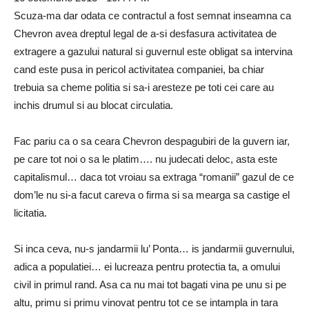
Scuza-ma dar odata ce contractul a fost semnat inseamna ca
Chevron avea dreptul legal de a-si desfasura activitatea de
extragere a gazului natural si guvernul este obligat sa intervina
cand este pusa in pericol activitatea companiei, ba chiar
trebuia sa cheme politia si sa-i aresteze pe toti cei care au
inchis drumul si au blocat circulatia.
Fac pariu ca o sa ceara Chevron despagubiri de la guvern iar,
pe care tot noi o sa le platim…. nu judecati deloc, asta este
capitalismul… daca tot vroiau sa extraga “romanii” gazul de ce
dom’le nu si-a facut careva o firma si sa mearga sa castige el
licitatia.
Si inca ceva, nu-s jandarmii lu’ Ponta… is jandarmii guvernului,
adica a populatiei… ei lucreaza pentru protectia ta, a omului
civil in primul rand. Asa ca nu mai tot bagati vina pe unu si pe
altu, primu si primu vinovat pentru tot ce se intampla in tara