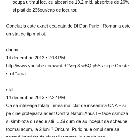
ocupa ultimul loc, cu alocari de 19,2 mld, absorbtie de 26%
si plati de 236eur/cap de locuitor.
Concluzia este exact cea data de Dl Dan Puric : Romania este
un stat de tip mafiot.
danny
14 decembrie 2013 • 2:18 PM
http://www.youtube.com/watch?v=p3-wBQtp5Ss si pe Oreste
sa il “arda”
stef
14 decembrie 2013 • 2:22 PM
Ca sa inteleaga totata lumea mai clar ce inseamna CNA – si
pe cine protejeaza acest Contra Naturii Anus ! – face osmoza
si simbioza cu securistii ….Si cum de au inceput sa scheune
tocmai acum, la 2 luni ? Oricum, Puric nu e omul care sa