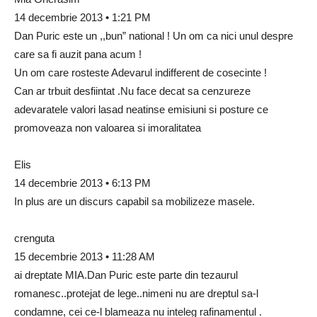
14 decembrie 2013 • 1:21 PM
Dan Puric este un ,,bun” national ! Un om ca nici unul despre
care sa fi auzit pana acum !
Un om care rosteste Adevarul indifferent de cosecinte !
Can ar trbuit desfiintat .Nu face decat sa cenzureze
adevaratele valori lasad neatinse emisiuni si posture ce
promoveaza non valoarea si imoralitatea
Elis
14 decembrie 2013 • 6:13 PM
In plus are un discurs capabil sa mobilizeze masele.
crenguta
15 decembrie 2013 • 11:28 AM
ai dreptate MIA.Dan Puric este parte din tezaurul
romanesc..protejat de lege..nimeni nu are dreptul sa-l
condamne, cei ce-l blameaza nu inteleg rafinamentul .