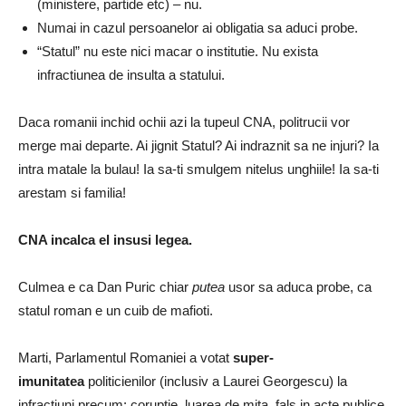
(ministere, partide etc) – nu.
Numai in cazul persoanelor ai obligatia sa aduci probe.
“Statul” nu este nici macar o institutie. Nu exista
infractiunea de insulta a statului.
Daca romanii inchid ochii azi la tupeul CNA, politrucii vor
merge mai departe. Ai jignit Statul? Ai indraznit sa ne injuri? Ia
intra matale la bulau! Ia sa-ti smulgem nitelus unghiile! Ia sa-ti
arestam si familia!
CNA incalca el insusi legea.
Culmea e ca Dan Puric chiar
putea
usor sa aduca probe, ca
statul roman e un cuib de mafioti.
Marti, Parlamentul Romaniei a votat
super-
imunitatea
politicienilor (inclusiv a Laurei Georgescu) la
infractiuni precum: coruptie, luarea de mita, fals in acte publice,