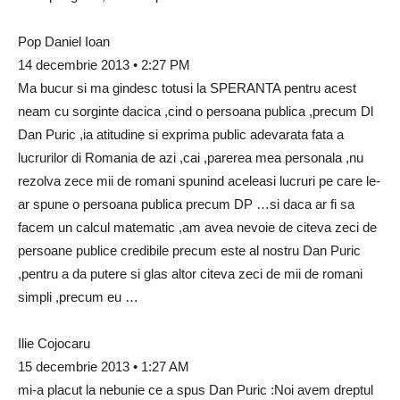
Pop Daniel Ioan
14 decembrie 2013 • 2:27 PM
Ma bucur si ma gindesc totusi la SPERANTA pentru acest
neam cu sorginte dacica ,cind o persoana publica ,precum Dl
Dan Puric ,ia atitudine si exprima public adevarata fata a
lucrurilor di Romania de azi ,cai ,parerea mea personala ,nu
rezolva zece mii de romani spunind aceleasi lucruri pe care le-
ar spune o persoana publica precum DP …si daca ar fi sa
facem un calcul matematic ,am avea nevoie de citeva zeci de
persoane publice credibile precum este al nostru Dan Puric
,pentru a da putere si glas altor citeva zeci de mii de romani
simpli ,precum eu …
Ilie Cojocaru
15 decembrie 2013 • 1:27 AM
mi-a placut la nebunie ce a spus Dan Puric :Noi avem dreptul