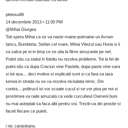
pletosu88
14 decembrie 2013 • 11:00 PM
@Mihai Giurgea
Toti spera Mihai ca se va naste maine-poimaine un Avram
Iancu, Burebista, Stefan cel mare, Mihai Vitezul sau Horia si ii
va salva pe ei in timp ce se uita la filme amuzante pe net.
Putini stiu ca statul in fotoliu nu rezolva probleme. Tot la fel de
putini stiu ca dupa Craciun vine Pastele, dupa paste vine vara
si tot asa… deci motive si explicatii sunt si ca fara sa iasa
lumea in strada nu se va rezolva niciodata nimic. Din
contra….politrucii isi vor scoate cucul si se vor pisa pe noi si
prostimea va rade amuzata ca vede curcubeul Oameni buni
nu mai asteptati sa faca altii pentru voi. Treziti-va din prostie si
faceti fiecare ce puteti.
i nic carasteanu