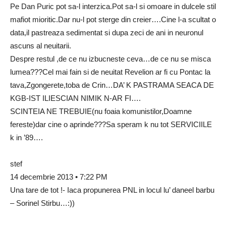
Pe Dan Puric pot sa-l interzica.Pot sa-l si omoare in dulcele stil
mafiot mioritic.Dar nu-l pot sterge din creier….Cine l-a scultat o
data,il pastreaza sedimentat si dupa zeci de ani in neuronul
ascuns al neuitarii.
Despre restul ,de ce nu izbucneste ceva…de ce nu se misca
lumea???Cel mai fain si de neuitat Revelion ar fi cu Pontac la
tava,Zgongerete,toba de Crin…DA’ K PASTRAMA SEACA DE
KGB-IST ILIESCIAN NIMIK N-AR FI….
SCINTEIA NE TREBUIE(nu foaia komunistilor,Doamne
fereste)dar cine o aprinde???Sa speram k nu tot SERVICIILE
k in ’89….
stef
14 decembrie 2013 • 7:22 PM
Una tare de tot !- Iaca propunerea PNL in locul lu’ daneel barbu
– Sorinel Stirbu…:))