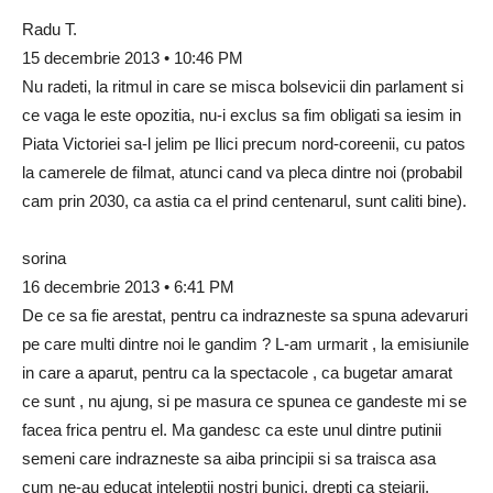
Radu T.
15 decembrie 2013 • 10:46 PM
Nu radeti, la ritmul in care se misca bolsevicii din parlament si
ce vaga le este opozitia, nu-i exclus sa fim obligati sa iesim in
Piata Victoriei sa-l jelim pe Ilici precum nord-coreenii, cu patos
la camerele de filmat, atunci cand va pleca dintre noi (probabil
cam prin 2030, ca astia ca el prind centenarul, sunt caliti bine).
sorina
16 decembrie 2013 • 6:41 PM
De ce sa fie arestat, pentru ca indrazneste sa spuna adevaruri
pe care multi dintre noi le gandim ? L-am urmarit , la emisiunile
in care a aparut, pentru ca la spectacole , ca bugetar amarat
ce sunt , nu ajung, si pe masura ce spunea ce gandeste mi se
facea frica pentru el. Ma gandesc ca este unul dintre putinii
semeni care indrazneste sa aiba principii si sa traisca asa
cum ne-au educat inteleptii nostri bunici, drepti ca stejarii,