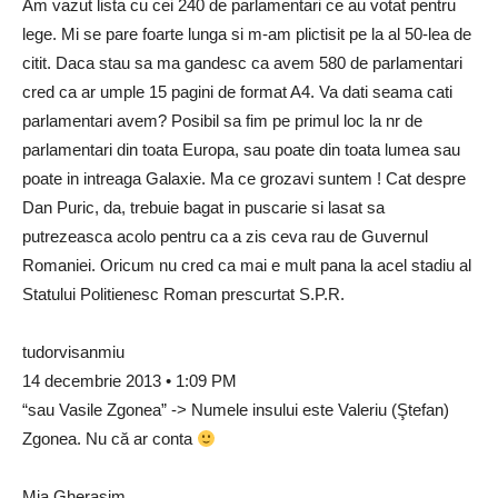
Am vazut lista cu cei 240 de parlamentari ce au votat pentru
lege. Mi se pare foarte lunga si m-am plictisit pe la al 50-lea de
citit. Daca stau sa ma gandesc ca avem 580 de parlamentari
cred ca ar umple 15 pagini de format A4. Va dati seama cati
parlamentari avem? Posibil sa fim pe primul loc la nr de
parlamentari din toata Europa, sau poate din toata lumea sau
poate in intreaga Galaxie. Ma ce grozavi suntem ! Cat despre
Dan Puric, da, trebuie bagat in puscarie si lasat sa
putrezeasca acolo pentru ca a zis ceva rau de Guvernul
Romaniei. Oricum nu cred ca mai e mult pana la acel stadiu al
Statului Politienesc Roman prescurtat S.P.R.
tudorvisanmiu
14 decembrie 2013 • 1:09 PM
“sau Vasile Zgonea” -> Numele insului este Valeriu (Ştefan)
Zgonea. Nu că ar conta
Mia Gherasim