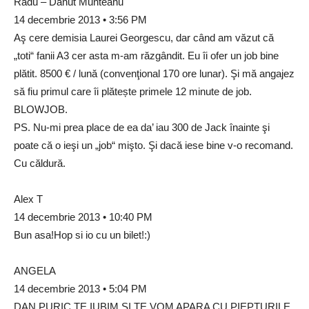
Radu – Danut Munteanu
14 decembrie 2013 • 3:56 PM
Aş cere demisia Laurei Georgescu, dar când am văzut că
„toti“ fanii A3 cer asta m-am răzgândit. Eu îi ofer un job bine
plătit. 8500 € / lună (convenţional 170 ore lunar). Şi mă angajez
să fiu primul care îi plătește primele 12 minute de job.
BLOWJOB.
PS. Nu-mi prea place de ea da’ iau 300 de Jack înainte şi
poate că o ieşi un „job“ mişto. Şi dacă iese bine v-o recomand.
Cu căldură.
Alex T
14 decembrie 2013 • 10:40 PM
Bun asa!Hop si io cu un bilet!:)
ANGELA
14 decembrie 2013 • 5:04 PM
DAN PURIC TE IUBIM SI TE VOM APARA CU PIEPTURILE