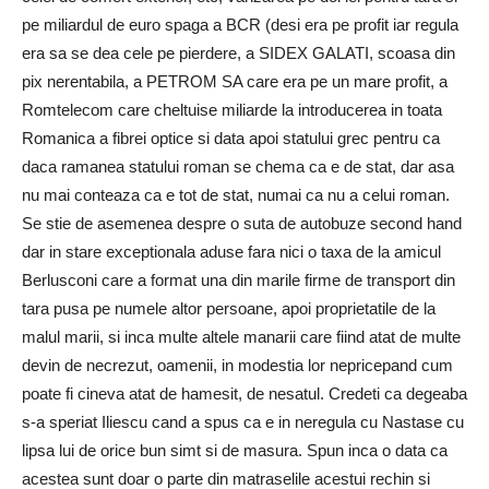
pe miliardul de euro spaga a BCR (desi era pe profit iar regula
era sa se dea cele pe pierdere, a SIDEX GALATI, scoasa din
pix nerentabila, a PETROM SA care era pe un mare profit, a
Romtelecom care cheltuise miliarde la introducerea in toata
Romanica a fibrei optice si data apoi statului grec pentru ca
daca ramanea statului roman se chema ca e de stat, dar asa
nu mai conteaza ca e tot de stat, numai ca nu a celui roman.
Se stie de asemenea despre o suta de autobuze second hand
dar in stare exceptionala aduse fara nici o taxa de la amicul
Berlusconi care a format una din marile firme de transport din
tara pusa pe numele altor persoane, apoi proprietatile de la
malul marii, si inca multe altele manarii care fiind atat de multe
devin de necrezut, oamenii, in modestia lor nepricepand cum
poate fi cineva atat de hamesit, de nesatul. Credeti ca degeaba
s-a speriat Iliescu cand a spus ca e in neregula cu Nastase cu
lipsa lui de orice bun simt si de masura. Spun inca o data ca
acestea sunt doar o parte din matraselile acestui rechin si