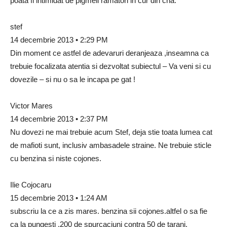
poata fi intimidat de pigmeii ramatori in cur din cna.
stef
14 decembrie 2013 • 2:29 PM
Din moment ce astfel de adevaruri deranjeaza ,inseamna ca
trebuie focalizata atentia si dezvoltat subiectul – Va veni si cu
dovezile – si nu o sa le incapa pe gat !
Victor Mares
14 decembrie 2013 • 2:37 PM
Nu dovezi ne mai trebuie acum Stef, deja stie toata lumea cat
de mafioti sunt, inclusiv ambasadele straine. Ne trebuie sticle
cu benzina si niste cojones.
Ilie Cojocaru
15 decembrie 2013 • 1:24 AM
subscriu la ce a zis mares. benzina sii cojones.altfel o sa fie
ca la pungesti ,200 de spurcaciuni contra 50 de tarani.