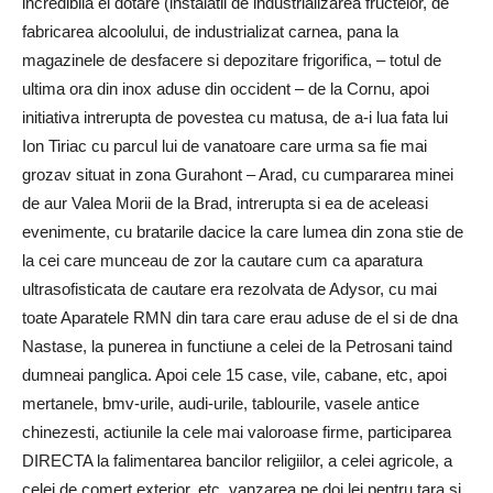
incredibila ei dotare (instalatii de industrializarea fructelor, de
fabricarea alcoolului, de industrializat carnea, pana la
magazinele de desfacere si depozitare frigorifica, – totul de
ultima ora din inox aduse din occident – de la Cornu, apoi
initiativa intrerupta de povestea cu matusa, de a-i lua fata lui
Ion Tiriac cu parcul lui de vanatoare care urma sa fie mai
grozav situat in zona Gurahont – Arad, cu cumpararea minei
de aur Valea Morii de la Brad, intrerupta si ea de aceleasi
evenimente, cu bratarile dacice la care lumea din zona stie de
la cei care munceau de zor la cautare cum ca aparatura
ultrasofisticata de cautare era rezolvata de Adysor, cu mai
toate Aparatele RMN din tara care erau aduse de el si de dna
Nastase, la punerea in functiune a celei de la Petrosani taind
dumneai panglica. Apoi cele 15 case, vile, cabane, etc, apoi
mertanele, bmv-urile, audi-urile, tablourile, vasele antice
chinezesti, actiunile la cele mai valoroase firme, participarea
DIRECTA la falimentarea bancilor religiilor, a celei agricole, a
celei de comert exterior, etc, vanzarea pe doi lei pentru tara si