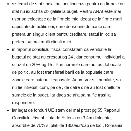
sistemul de stat social nu functioneaza pentru ca firmele de
stat nu isi achita obligatiile la buget. Pentru ANAf este mai
usor sa colecteze de la firmele mici decat de la firme mari
capusate de politicieni, spre deosebire de banci care
prefera un singur client pentru creditare, statul in loc sa
prefere sa mai multi clienti mici.
in raportul consiliului fiscal constatam ca veniturile la
bugetul de stat au crescut pg 24 , dar consumul individual a
scazut cu 20% pg 15 . Prin normele care au fost fabricate
de politic, au fost transferati banii de la populatie catre
zonele care puteau fi capusate. Acum vor si imunitate, sa
nu fie intrebati cum, pe ce , de catre cine au fost cheltuite
sumele de la buget. Iar daca se afla sa nu fie trasi la
raspundere.
iar legat de fonduri UE stam cel mai prost pg 55 Raportul
Consiliului Fiscal . fata de Estonia cu 3,4mld alocate,
absorbtie de 70% si plati de 1800eur/cap de loc , Romania