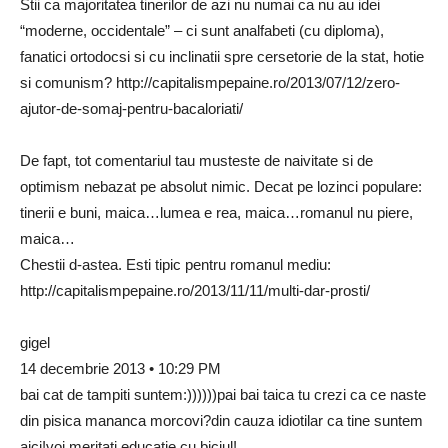
Stii ca majoritatea tinerilor de azi nu numai ca nu au idei
“moderne, occidentale” – ci sunt analfabeti (cu diploma),
fanatici ortodocsi si cu inclinatii spre cersetorie de la stat, hotie
si comunism? http://capitalismpepaine.ro/2013/07/12/zero-
ajutor-de-somaj-pentru-bacaloriati/
De fapt, tot comentariul tau musteste de naivitate si de
optimism nebazat pe absolut nimic. Decat pe lozinci populare:
tinerii e buni, maica…lumea e rea, maica…romanul nu piere,
maica…
Chestii d-astea. Esti tipic pentru romanul mediu:
http://capitalismpepaine.ro/2013/11/11/multi-dar-prosti/
gigel
14 decembrie 2013 • 10:29 PM
bai cat de tampiti suntem:))))))pai bai taica tu crezi ca ce naste
din pisica mananca morcovi?din cauza idiotilar ca tine suntem
aici!voi meritati educatie cu biciul!