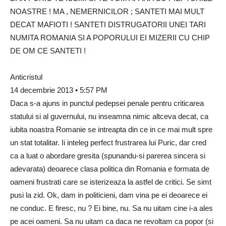
NOASTRE ! MA , NEMERNICILOR ; SANTETI MAI MULT
DECAT MAFIOTI ! SANTETI DISTRUGATORII UNEI TARI
NUMITA ROMANIA SI A POPORULUI EI MIZERII CU CHIP
DE OM CE SANTETI !
Anticristul
14 decembrie 2013 • 5:57 PM
Daca s-a ajuns in punctul pedepsei penale pentru criticarea
statului si al guvernului, nu inseamna nimic altceva decat, ca
iubita noastra Romanie se intreapta din ce in ce mai mult spre
un stat totalitar. Ii inteleg perfect frustrarea lui Puric, dar cred
ca a luat o abordare gresita (spunandu-si parerea sincera si
adevarata) deoarece clasa politica din Romania e formata de
oameni frustrati care se isterizeaza la astfel de critici. Se simt
pusi la zid. Ok, dam in politicieni, dam vina pe ei deoarece ei
ne conduc. E firesc, nu ? Ei bine, nu. Sa nu uitam cine i-a ales
pe acei oameni. Sa nu uitam ca daca ne revoltam ca popor (si