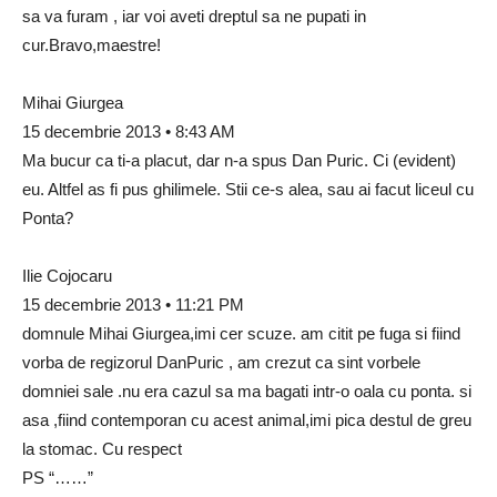
sa va furam , iar voi aveti dreptul sa ne pupati in
cur.Bravo,maestre!
Mihai Giurgea
15 decembrie 2013 • 8:43 AM
Ma bucur ca ti-a placut, dar n-a spus Dan Puric. Ci (evident)
eu. Altfel as fi pus ghilimele. Stii ce-s alea, sau ai facut liceul cu
Ponta?
Ilie Cojocaru
15 decembrie 2013 • 11:21 PM
domnule Mihai Giurgea,imi cer scuze. am citit pe fuga si fiind
vorba de regizorul DanPuric , am crezut ca sint vorbele
domniei sale .nu era cazul sa ma bagati intr-o oala cu ponta. si
asa ,fiind contemporan cu acest animal,imi pica destul de greu
la stomac. Cu respect
PS “……”