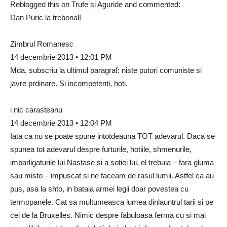
Reblogged this on Trufe și Aguride and commented:
Dan Puric la trebonal!
Zimbrul Romanesc
14 decembrie 2013 • 12:01 PM
Mda, subscriu la ultimul paragraf: niste putori comuniste si
javre prdinare. Si incompetenti, hoti.
i nic carasteanu
14 decembrie 2013 • 12:04 PM
Iata ca nu se poate spune intotdeauna TOT adevarul. Daca se
spunea tot adevarul despre furturile, hotiile, shmenurile,
imbarligaturile lui Nastase si a sotiei lui, el trebuia – fara gluma
sau misto – impuscat si ne faceam de rasul lumii. Astfel ca au
pus, asa la shto, in bataia armei legii doar povestea cu
termopanele. Cat sa multumeasca lumea dinlauntrul tarii si pe
cei de la Bruxelles. Nimic despre fabuloasa ferma cu si mai