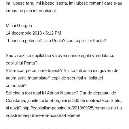
imi iubesc tara, imi iubesc istoria, imi iubesc romanii care s-au
impus pe plan international.
Mihai Giurgea
14 decembrie 2013 • 6:12 PM
“Tinerii cu potential”…ca Ponta? sau copilul lui Ponta?
Sau visezi ca copilul tau va avea sanse egale vreodata cu
copilul lui Ponta?
Stii macar pe ce lume traiesti? Stii ca toti astia din guvern de
acum sunt “intamplator” copii de securisti si politruci
comunisti?
Stii cine a fost tatal lui Adrian Nastase? Dar de deputatul de
Constanta, junele cu lamborghini si 500 de contracte cu Statul,
ai auzit? http://capitalismpepaine.ro/2013/09/25/romania-nu-i-a-
voastra-bai-pulime-e-a-noastra-hehehe/