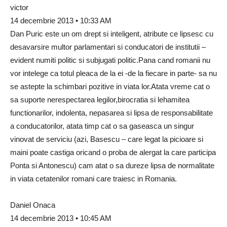
victor
14 decembrie 2013 • 10:33 AM
Dan Puric este un om drept si inteligent, atribute ce lipsesc cu
desavarsire multor parlamentari si conducatori de institutii –
evident numiti politic si subjugati politic.Pana cand romanii nu
vor intelege ca totul pleaca de la ei -de la fiecare in parte- sa nu
se astepte la schimbari pozitive in viata lor.Atata vreme cat o
sa suporte nerespectarea legilor,birocratia si lehamitea
functionarilor, indolenta, nepasarea si lipsa de responsabilitate
a conducatorilor, atata timp cat o sa gaseasca un singur
vinovat de serviciu (azi, Basescu – care legat la picioare si
maini poate castiga oricand o proba de alergat la care participa
Ponta si Antonescu) cam atat o sa dureze lipsa de normalitate
in viata cetatenilor romani care traiesc in Romania.
Daniel Onaca
14 decembrie 2013 • 10:45 AM