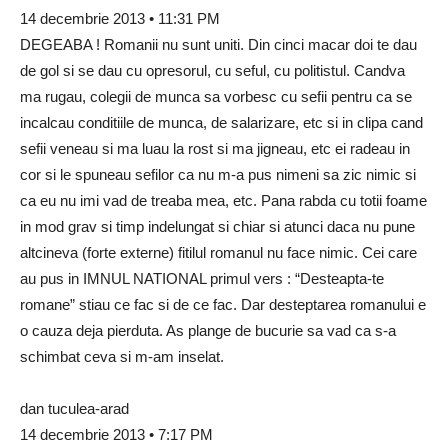
14 decembrie 2013 • 11:31 PM
DEGEABA ! Romanii nu sunt uniti. Din cinci macar doi te dau
de gol si se dau cu opresorul, cu seful, cu politistul. Candva
ma rugau, colegii de munca sa vorbesc cu sefii pentru ca se
incalcau conditiile de munca, de salarizare, etc si in clipa cand
sefii veneau si ma luau la rost si ma jigneau, etc ei radeau in
cor si le spuneau sefilor ca nu m-a pus nimeni sa zic nimic si
ca eu nu imi vad de treaba mea, etc. Pana rabda cu totii foame
in mod grav si timp indelungat si chiar si atunci daca nu pune
altcineva (forte externe) fitilul romanul nu face nimic. Cei care
au pus in IMNUL NATIONAL primul vers : “Desteapta-te
romane” stiau ce fac si de ce fac. Dar desteptarea romanului e
o cauza deja pierduta. As plange de bucurie sa vad ca s-a
schimbat ceva si m-am inselat.
dan tuculea-arad
14 decembrie 2013 • 7:17 PM