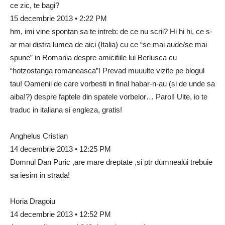
ce zic, te bagi?
15 decembrie 2013 • 2:22 PM
hm, imi vine spontan sa te intreb: de ce nu scrii? Hi hi hi, ce s-
ar mai distra lumea de aici (Italia) cu ce “se mai aude/se mai
spune” in Romania despre amicitiile lui Berlusca cu
“hotzostanga romaneasca”! Prevad muuulte vizite pe blogul
tau! Oamenii de care vorbesti in final habar-n-au (si de unde sa
aiba!?) despre faptele din spatele vorbelor… Parol! Uite, io te
traduc in italiana si engleza, gratis!
Anghelus Cristian
14 decembrie 2013 • 12:25 PM
Domnul Dan Puric ,are mare dreptate ,si ptr dumnealui trebuie
sa iesim in strada!
Horia Dragoiu
14 decembrie 2013 • 12:52 PM