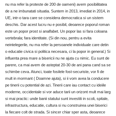
nu ma refer la proteste de 200 de oameni) avem posibilitatea
de a ne imbunatati situatia. Suntem in 2013, imediat in 2014, in
UE, intr-o tara care se considera democratica si un sistem
deschis. Dar acest lucru nu e posibil, deoarece poporul roman
este un popor prost si analfabet. Un popor las si fara coloana
vertebrala; fara identitate. (Si din nou, pentru a evita
neintelegerile, nu ma refer la persoanele individuale care detin
o educatie civica si politica necesara, ci la popor in general.) Si
influenta prea mare a bisericii nu ne ajuta cu nimic. Eu sunt de
parere, ca mai avem de asteptat 20-30 de ani pana cand sa se
schimbe ceva. Atunci, toate fosilele fost-securiste, vor fi de
mult in mormant ( Doamne ajuta), si ii vom avea la conducere
pe tinerii cu potential de azi. Tinerii care iau contact cu ideiile
moderne, occidentale si vor aduce tarii un orizont mult mai larg
si mai practic: unde banii statului sunt investiti in scoli, spitale,
infrastructura, educatie, cultura si nu construirea unei biserici
la fiecare colt de strada. Si sincer chiar sper asta, deoarece