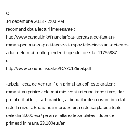
C
14 decembrie 2013 • 2:00 PM
recomand doua lecturi interesante :
http://www.gandul.info/financiar/cat-lucreaza-de-fapt-un-
roman-pentru-a-si-plati-taxele-si-impozitele-cine-sunt-cei-care-
aduc-cele-mai-multe-pierderi-bugetului-de-stat-11755887
si
http://www.consiliulfiscal.ro/RA2012final.pdf
-tabelul legat de venituri ( din primul articol) este graitor :
romanii au printre cele mai mici venituri dupa impozitare, dar
pretul utilitatilor , carburantilor, al bunurilor de consum imediat
este la nivel UE sau mai mare. Si una este sa platesti toate
cele din 3.600 eur/ pe an si alta este sa platesti dupa ce
primesti in mana 23.100eur/an.