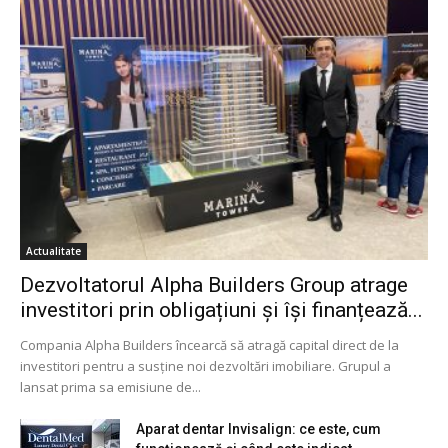
Actualitate
Dezvoltatorul Alpha Builders Group atrage
investitori prin obligațiuni și își finanțează...
Compania Alpha Builders încearcă să atragă capital direct de la
investitori pentru a susține noi dezvoltări imobiliare. Grupul a
lansat prima sa emisiune de...
Aparat dentar Invisalign: ce este, cum