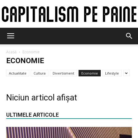
Capitalism
Acasă
Economie
ECONOMIE
pe
Actualitate
Cultura
Divertisment
Economie
Lifestyle
paine
Niciun articol afișat
ULTIMELE ARTICOLE