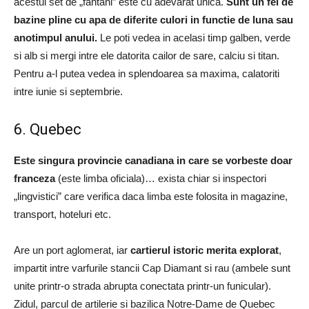
acestui set de „fantani” este cu adevarat unica.
Sunt un fel de
bazine pline cu apa de diferite culori in functie de luna sau
anotimpul anului.
Le poti vedea in acelasi timp galben, verde
si alb si mergi intre ele datorita cailor de sare, calciu si titan.
Pentru a-l putea vedea in splendoarea sa maxima, calatoriti
intre iunie si septembrie.
6. Quebec
Este singura provincie canadiana in care se vorbeste doar
franceza
(este limba oficiala)… exista chiar si inspectori
„lingvistici” care verifica daca limba este folosita in magazine,
transport, hoteluri etc.
Are un port aglomerat, iar
cartierul istoric merita explorat
,
impartit intre varfurile stancii Cap Diamant si rau (ambele sunt
unite printr-o strada abrupta conectata printr-un funicular).
Zidul, parcul de artilerie si bazilica Notre-Dame de Quebec