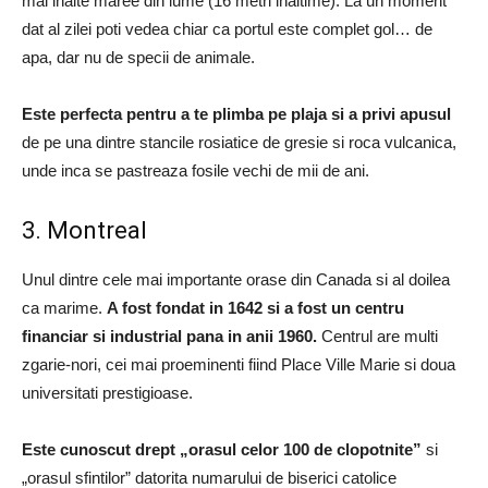
mai inalte maree din lume (16 metri inaltime). La un moment
dat al zilei poti vedea chiar ca portul este complet gol… de
apa, dar nu de specii de animale.
Este perfecta pentru a te plimba pe plaja si a privi apusul
de pe una dintre stancile rosiatice de gresie si roca vulcanica,
unde inca se pastreaza fosile vechi de mii de ani.
3. Montreal
Unul dintre cele mai importante orase din Canada si al doilea
ca marime.
A fost fondat in 1642 si a fost un centru
financiar si industrial pana in anii 1960.
Centrul are multi
zgarie-nori, cei mai proeminenti fiind Place Ville Marie si doua
universitati prestigioase.
Este cunoscut drept „orasul celor 100 de clopotnite”
​​si
„orasul sfintilor” datorita numarului de biserici catolice