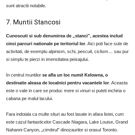
sunt atractii notabile.
7. Muntii Stancosi
Cunoscuti si sub denumirea de „stanci”, acestea includ
cinci parcuri nationale pe teritoriul lor
. Aici poti face sute de
activitati, de exemplu alpinism, schi, pescuit, ciclism… sau pur
si simplu te pierzi in imensitatea peisajului.
In centrul muntilor
se afla un loc numit Kelowna, o
destinatie aleasa de localnici pentru vacantele lor
. Aceasta
este o vale in care se produc mere si vinuri si puteti inchiria o
cabana pe malul lacului.
Fara indoiala ca multe situri au fost lasate in afara listei, cum
este cazul fantasticelor Cascade Niagara, Lake Louise, Grand
Nahanni Canyon, „cimitirul” dinozaurilor si orasul Toronto.